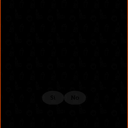
administrativo@drinkcentral.co
302 6421560
(604) 322 11 32
Síguenos en:
Estamos ubicados aquí:
Si
No