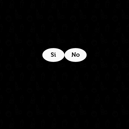
Estamos ubicados aquí:
Si
No