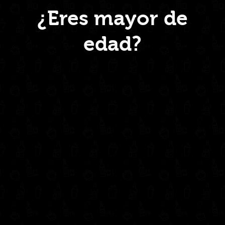
¿Eres mayor de
edad?
Inicio
Nosotros
Productos
Contacto
Contáctanos
administrativo@drinkcentral.co
302 6421560
(604) 322 11 32
Síguenos en: